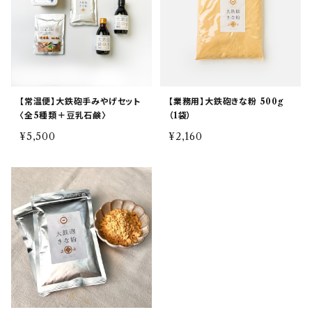
【常温便】大鉄砲手みやげセット
【業務用】大鉄砲きな粉 500g
〈全5種類＋豆乳石鹸〉
（1袋）
¥5,500
¥2,160