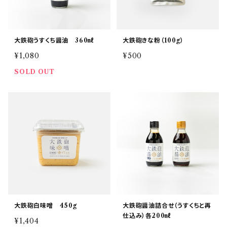
大鉄砲うすくち醤油 360㎖
大鉄砲きな粉（100g）
¥1,080
¥500
SOLD OUT
大鉄砲白味噌 450g
大鉄砲醤油詰合せ（うすくちと再
仕込み）各200㎖
¥1,404