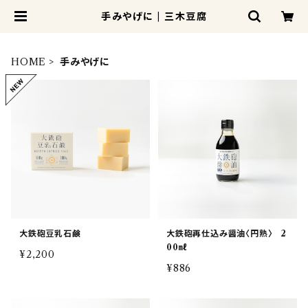
手みやげに | 三木豆腐
HOME
手みやげに
大鉄砲豆乳石鹸
大鉄砲再仕込み醤油〈円熟〉 2
00㎖
¥2,200
¥886