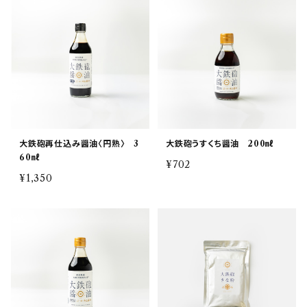
大鉄砲再仕込み醤油〈円熟〉 3
大鉄砲うすくち醤油 200㎖
60㎖
¥702
¥1,350