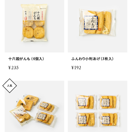
十六穀がんも（4個入）
ふんわり小判あげ（3枚入）
¥235
¥192