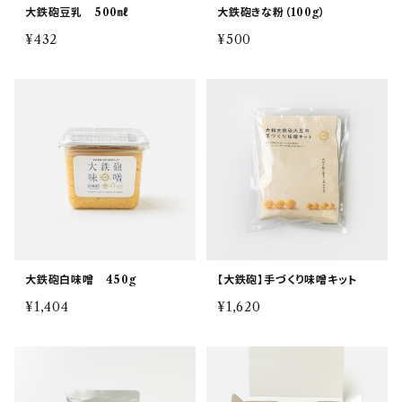
大鉄砲豆乳 500㎖
大鉄砲きな粉（100g）
¥432
¥500
大鉄砲白味噌 450g
【大鉄砲】手づくり味噌キット
¥1,404
¥1,620