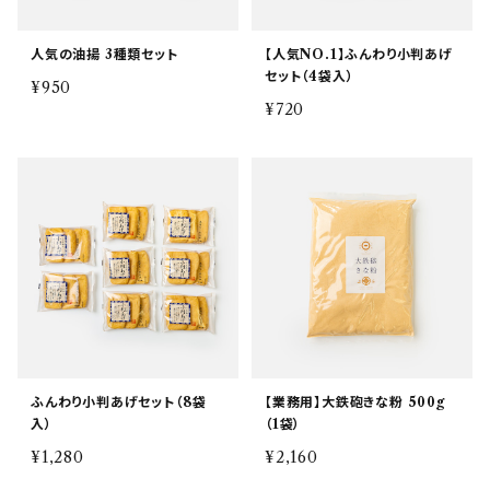
人気の油揚 3種類セット
【人気NO.1】ふんわり小判あげ
セット（4袋入）
¥950
¥720
ふんわり小判あげセット（8袋
【業務用】大鉄砲きな粉 500g
入）
（1袋）
¥1,280
¥2,160