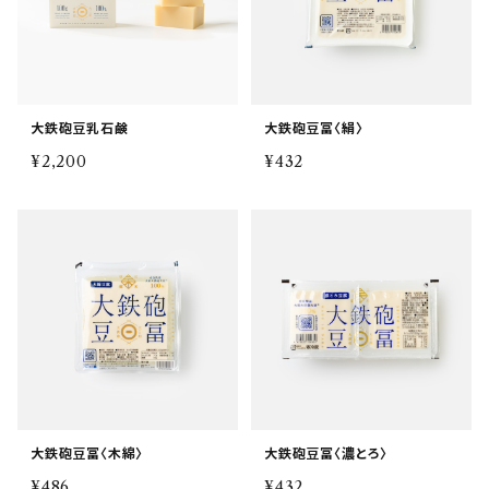
大鉄砲豆乳石鹸
大鉄砲豆冨〈絹〉
¥2,200
¥432
大鉄砲豆冨〈木綿〉
大鉄砲豆冨〈濃とろ〉
¥486
¥432