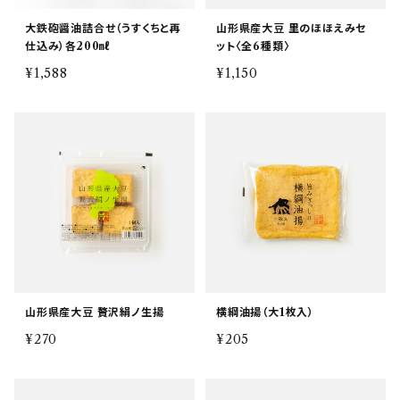
大鉄砲醤油詰合せ（うすくちと再
山形県産大豆 里のほほえみセ
仕込み）各200㎖
ット〈全6種類〉
¥1,588
¥1,150
山形県産大豆 贅沢絹ノ生揚
横綱油揚（大1枚入）
¥270
¥205