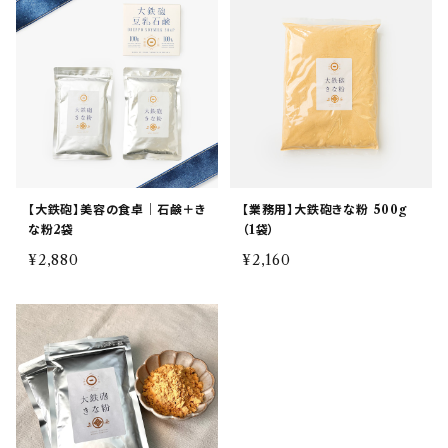
【大鉄砲】美容の食卓｜石鹸＋き
【業務用】大鉄砲きな粉 500g
な粉2袋
（1袋）
¥2,880
¥2,160