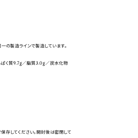
一の製造ラインで製造しています。
んぱく質9.7g／脂質3.0g／炭水化物
保存してください。開封後は密閉して