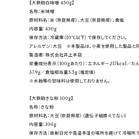
【大鉄砲白味噌 450g】
名称：米味噌
原材料名：米（奈良県産）、大豆（奈良県産）、食塩
内容量：450g
保存方法：冷蔵庫（10℃以下）で保存してください。
アレルゲン：大豆 ※本製品は、小麦を使用した製品と同
製造者：株式会社井上本店
栄養成分表示〔100gあたり〕：エネルギー217kcal／た
37.9g／食塩相当量5.5g（推定値）
※水飴等の甘味料は使用しておりません。
【大鉄砲きな粉 100g】
名称：きな粉
原材料名：大豆（奈良県産）（遺伝子組換えでない）
内容量：100g
保存方法：直射日光や高温多湿の場所を避けて冷暗所で