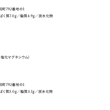
町792番地の1
ぱく質7.0g／脂質4.9g／炭水化物
水塩化マグネシウム）
町792番地の1
ぱく質5.0g／脂質3.1g／炭水化物