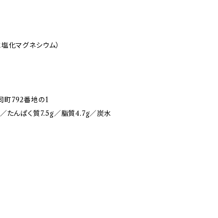
水塩化マグネシウム）
町792番地の1
l／たんぱく質7.5g／脂質4.7g／炭水