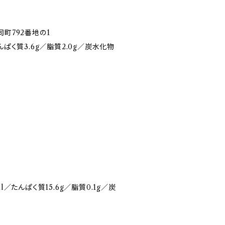
町792番地の1
んぱく質3.6g／脂質2.0g／炭水化物
l／たんぱく質15.6g／脂質0.1g／炭