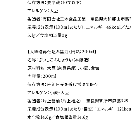
保存方法：要冷蔵（10℃以下）
アレルゲン：大豆
製造者：有限会社三木食品工業 奈良県大和郡山市馬司
栄養成分表示〔100mlあたり〕：エネルギー46kcal／た
3.1g／食塩相当量0g
【大鉄砲再仕込み醤油〈円熟〉200㎖】
名称：さいしこみしょうゆ（本醸造）
原材料名：大豆（奈良県産）、小麦、食塩
内容量：200ml
保存方法：直射日光を避け常温で保存
アレルゲン：小麦・大豆
製造者：片上醤油（片上裕之） 奈良県御所市森脇329
栄養成分表示〔100mlあたり・目安〕：エネルギー121kca
水化物14.6g／食塩相当量14.6g