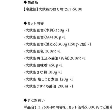
◆商品名
【冷蔵便】大鉄砲の贈り物セット5000
◆セット内容
・大鉄砲豆冨〈木綿〉350g ×1
・大鉄砲豆冨〈絹〉400g ×1
・大鉄砲豆冨〈濃とろ〉300g（150g×2個）×1
・大鉄砲豆乳 500㎖ ×1
・大鉄砲再仕込み醤油〈円熟〉200㎖ ×1
・大鉄砲白味噌 450g ×1
・大鉄砲きな粉 100g ×1
・大鉄砲 塩こうじ煮豆 120g ×1
・大鉄砲うすくち醤油 200㎖ ×1
◆まとめ買い
単品合計5,760円の内容を、セット価格5,000円でご用