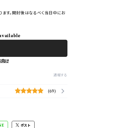
ります。開封後はなるべく当日中にお
available
方向け
通報する
(69)
NE
ポスト