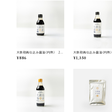
大鉄砲再仕込み醤油〈円熟〉 20
大鉄砲再仕込み醤油〈円熟〉
0㎖
0㎖
¥886
¥1,350