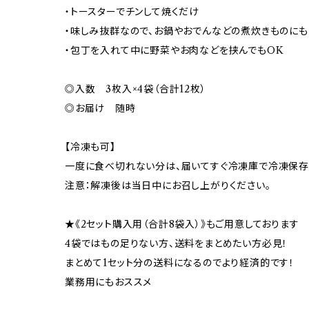
・トースターでチンして焼くだけ
・味しみ抜群なので、お鍋やおでんなどの煮炊きものにも
・包丁を入れて中に野菜やお肉などを挟んでもOK
◎入数 3枚入×4袋（合計12枚）
◎お届け 随時
【冷凍も可】
一度に食べ切れない分は、届いてすぐ冷凍庫で冷凍保
注意：解凍後は当日中にお召し上がりください。
★《2セット購入用（合計8袋入）》もご用意しております
4袋ではもの足りない方、送料をまとめたい方必見！
まとめて1セット分の送料になるのでより経済的です！
業務用にもおススメ