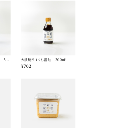
 36
大鉄砲うすくち醤油 200㎖
¥702