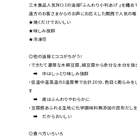
三木食品人気NO.1の油揚『ふんわり小判あげ 』を纏め
遠方のお客さまからのお声にお応えした関西で人気の唯
★焼くだけでおいしい
★味しみ抜群
★冷凍可
◎他の油揚とココがちがう！
・できたて濃厚な木綿豆腐、絹豆腐から余分な水分を抜
➡ 中はしっとり味しみ抜群
・低温中温高温の3温度帯で合計20分、色目と膨らみを
す
➡ 皮はふんわりやわらかに
・豆腐感あふれる生地に化学調味料無添加の昆布だし
➡ だからおいしい
◎食べ方いろいろ