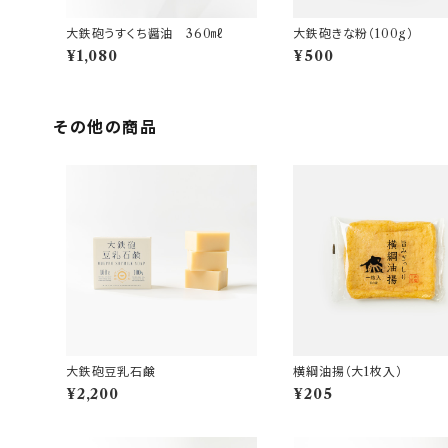
大鉄砲うすくち醤油 360㎖
大鉄砲きな粉（100g）
¥1,080
¥500
その他の商品
大鉄砲豆乳石鹸
横綱油揚（大1枚入）
¥2,200
¥205