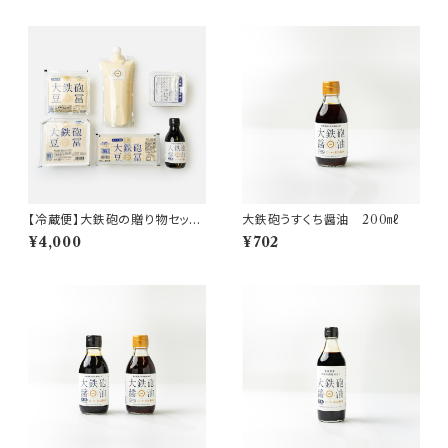
【冷蔵便】大鉄砲の贈り物セット
大鉄砲うすくち醤油 200㎖
4000
¥4,000
¥702