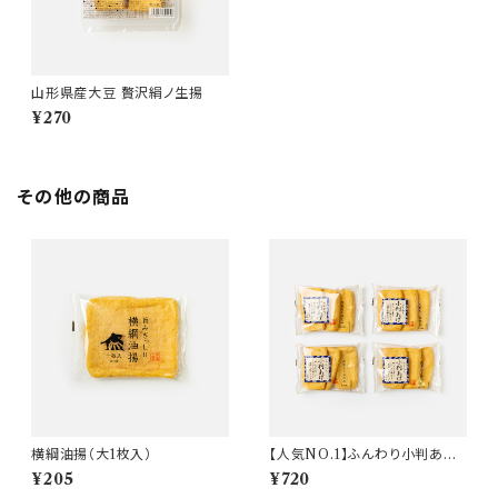
山形県産大豆 贅沢絹ノ生揚
¥270
その他の商品
横綱油揚（大1枚入）
【人気NO.1】ふんわり小判あげ
セット（4袋入）
¥205
¥720