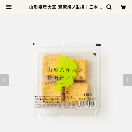
山形県産大豆 贅沢絹ノ生揚 | 三木豆
腐