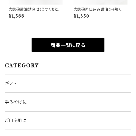
大鉄砲醤油詰合せ（うすくちと再
大鉄砲再仕込み醤油〈円熟〉 3
仕込み）各200㎖
60㎖
¥1,588
¥1,350
商品一覧に戻る
CATEGORY
ギフト
手みやげに
ご自宅用に